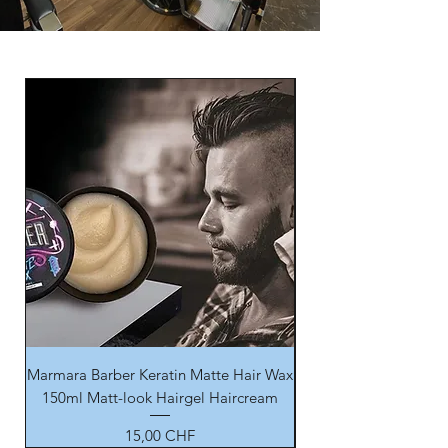
Marmara Barber Keratin Matte Hair Wax
Siero per capelli all
150ml Matt-look Hairgel Haircream
Prezzo
15,00 CHF