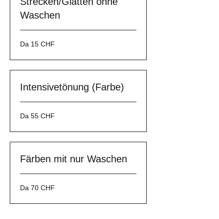
Strecken/Glätten ohne
Waschen
Da
Da 15 CHF
15
franchi
svizzeri
Intensivetönung (Farbe)
Da
Da 55 CHF
55
franchi
svizzeri
Färben mit nur Waschen
Da
Da 70 CHF
70
franchi
svizzeri