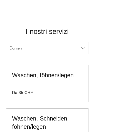
I nostri servizi
Damen
Waschen, föhnen/legen
Da
Da 35 CHF
35
franchi
svizzeri
Waschen, Schneiden,
föhnen/legen