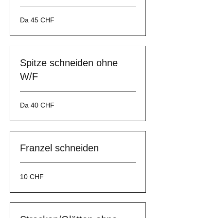
Da
Da 45 CHF
45
franchi
svizzeri
Spitze schneiden ohne
W/F
Da
Da 40 CHF
40
franchi
svizzeri
Franzel schneiden
10
10 CHF
franchi
svizzeri