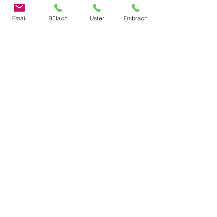
Email
Bülach
Uster
Embrach
Contattaci
Cognome
E-mail
telefoni
Materia